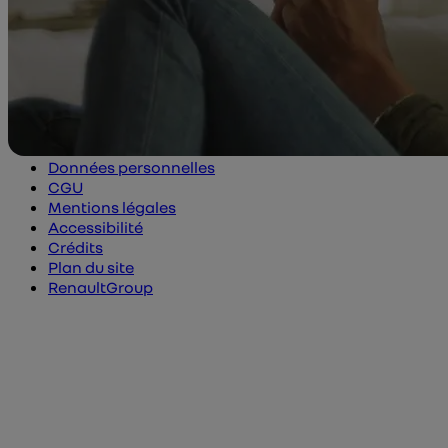
© RenaultGroup 2026
Utilisation des cookies
Données personnelles
CGU
Mentions légales
Accessibilité
Crédits
Plan du site
RenaultGroup