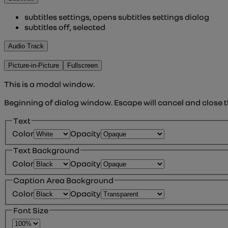
subtitles settings
, opens subtitles settings dialog
subtitles off
, selected
Audio Track
Picture-in-Picture
Fullscreen
This is a modal window.
Beginning of dialog window. Escape will cancel and close 
Text
Color
Opacity
Text Background
Color
Opacity
Caption Area Background
Color
Opacity
Font Size