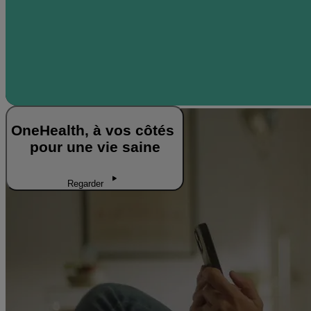
OneHealth, à vos côtés
pour une vie saine
Regarder
J'agis pour une vie saine
Je fais des bilans réguliers
Je suis
accompagné.e
OneHealth en détails
On en parle
FAQ
Restons en contact
Suivez Renault Group sur les réseaux
sociaux