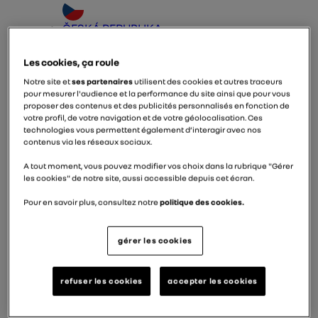
ČESKÁ REPUBLIKA
Les cookies, ça roule
ESPAÑA
Notre site et
ses partenaires
utilisent des cookies et autres traceurs
pour mesurer l'audience et la performance du site ainsi que pour vous
DEUTSCHLAND
proposer des contenus et des publicités personnalisés en fonction de
votre profil, de votre navigation et de votre géolocalisation. Ces
technologies vous permettent également d’interagir avec nos
INDIA
contenus via les réseaux sociaux.
A tout moment, vous pouvez modifier vos choix dans la rubrique "Gérer
ITALIA
les cookies" de notre site, aussi accessible depuis cet écran.
Pour en savoir plus, consultez notre
politique des cookies.
MALTA
MÉXICO
gérer les cookies
المغرب
refuser les cookies
accepter les cookies
NEDERLAND