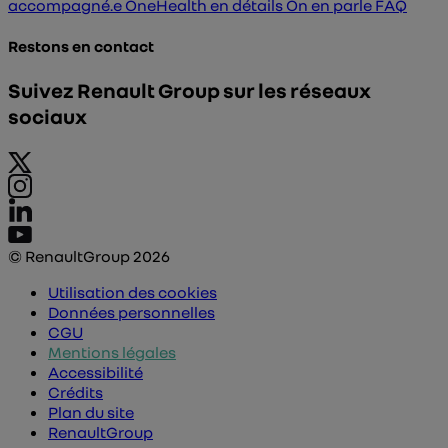
accompagné.e
OneHealth en détails
On en parle
FAQ
Restons en contact
Suivez Renault Group sur les réseaux
sociaux
© RenaultGroup 2026
Utilisation des cookies
Données personnelles
CGU
Mentions légales
Accessibilité
Crédits
Plan du site
RenaultGroup