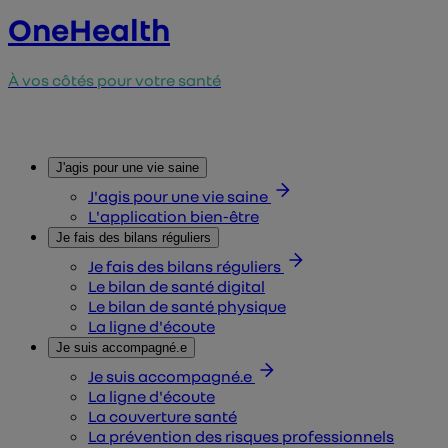
OneHealth
À vos côtés pour votre santé
J'agis pour une vie saine
J'agis pour une vie saine
L'application bien-être
Je fais des bilans réguliers
Je fais des bilans réguliers
Le bilan de santé digital
Le bilan de santé physique
La ligne d'écoute
Je suis accompagné.e
Je suis accompagné.e
La ligne d'écoute
La couverture santé
La prévention des risques professionnels