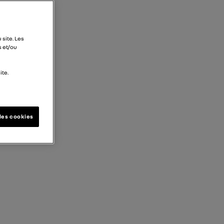
 site. Les
s et/ou
ite.
les cookies