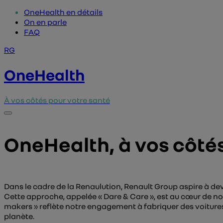
OneHealth en détails
On en parle
FAQ
RG
OneHealth
À vos côtés pour votre santé
OneHealth, à vos côtés
Dans le cadre de la Renaulution, Renault Group aspire à de
Cette approche, appelée « Dare & Care », est au cœur de n
makers » reflète notre engagement à fabriquer des voitures e
planète.