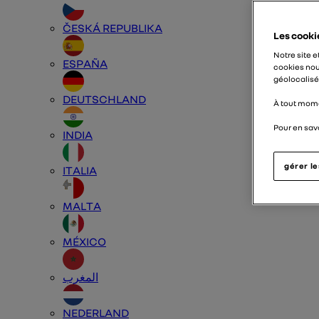
ČESKÁ REPUBLIKA
Les cooki
Notre site e
ESPAÑA
cookies nou
géolocalisés
DEUTSCHLAND
À tout mome
Pour en savo
INDIA
gérer l
ITALIA
MALTA
MÉXICO
المغرب
NEDERLAND