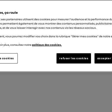
es, ça roule
t ses partenaires utilisent des cookies pour mesurer l'audience et la performance du
s permettent également de vous montrer des contenus personnalisés, publicitaire
, et de vous laisser interagir avec nos contenus via les réseaux sociaux.
nt, vous pourrez modifier vos choix dans la rubrique "Gérer mes cookies" de notre s
ir plus, consultez notre
politique des cookies.
es cookies
refuser les cookies
accepter 