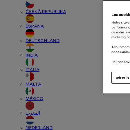
ČESKÁ REPUBLIKA
Les cooki
Notre site e
ESPAÑA
performance
de votre pr
d’interagir
DEUTSCHLAND
A tout mome
accessible 
INDIA
Pour en savo
ITALIA
gérer l
MALTA
MÉXICO
المغرب
NEDERLAND