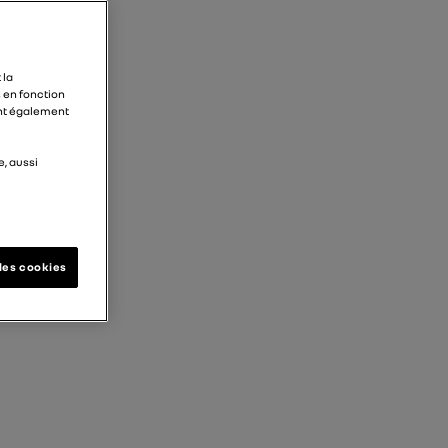
 la
 en fonction
ent également
e, aussi
les cookies