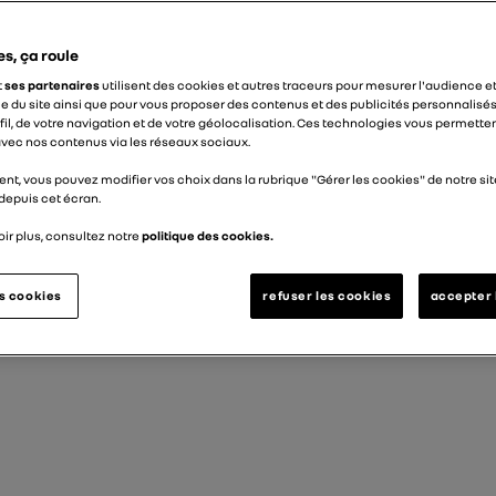
es, ça roule
t
ses partenaires
utilisent des cookies et autres traceurs pour mesurer l'audience et
 du site ainsi que pour vous proposer des contenus et des publicités personnalisés
ofil, de votre navigation et de votre géolocalisation. Ces technologies vous permett
 avec nos contenus via les réseaux sociaux.
nt, vous pouvez modifier vos choix dans la rubrique "Gérer les cookies" de notre sit
depuis cet écran.
ir plus, consultez notre
politique des cookies.
es cookies
refuser les cookies
accepter 