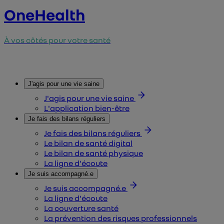
OneHealth
À vos côtés pour votre santé
J'agis pour une vie saine
J'agis pour une vie saine
L'application bien-être
Je fais des bilans réguliers
Je fais des bilans réguliers
Le bilan de santé digital
Le bilan de santé physique
La ligne d'écoute
Je suis accompagné.e
Je suis accompagné.e
La ligne d'écoute
La couverture santé
La prévention des risques professionnels