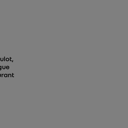
ulot,
ogue
urant