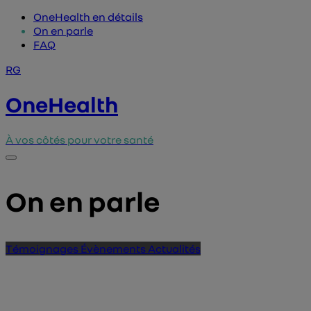
OneHealth en détails
On en parle
FAQ
RG
OneHealth
À vos côtés pour votre santé
On en parle
Témoignages
Évènements
Actualités